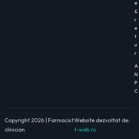
e
&
r
e
t
u
r
A
N
P
C
Copyright 2026 | Farmacist
Website dezvoltat de:
clinician
t-web.ro