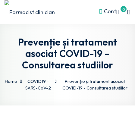
0
Cont
Prevenție și tratament
asociat COVID-19 –
Consultarea studiilor
l S4
ds
Home
COVID19 -
Prevenție și tratament asociat
SARS-CoV-2
COVID-19 - Consultarea studiilor