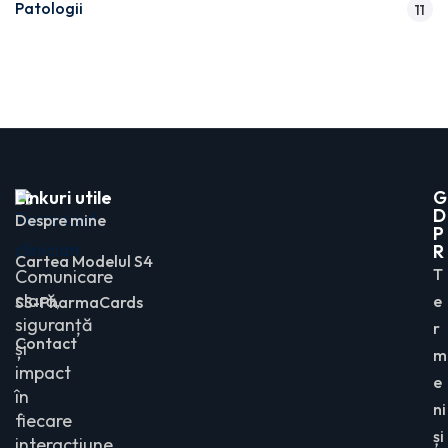
Patologii
11
Linkuri utile
G
D
Despre mine
P
R
Cartea Modelul S4
T
Comunicare
clară,
e
SS-PharmaCards
siguranță
r
Contact
și
m
impact
e
în
ni
fiecare
și
interacțiune