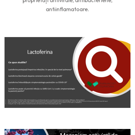
proprietăți antivirale, antibacteriene,
antiinflamatoare.