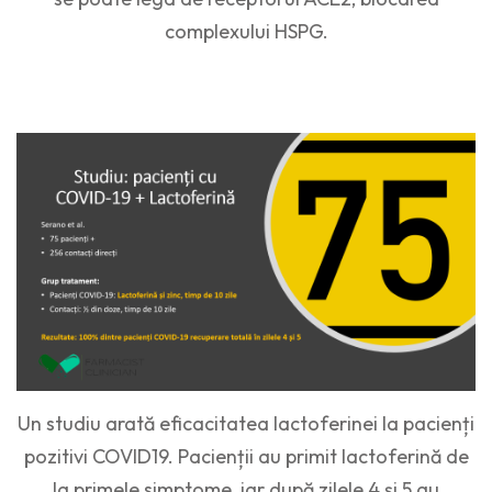
complexului HSPG.
Un studiu arată eficacitatea lactoferinei la pacienți
pozitivi COVID19. Pacienții au primit lactoferină de
la primele simptome, iar după zilele 4 și 5 au