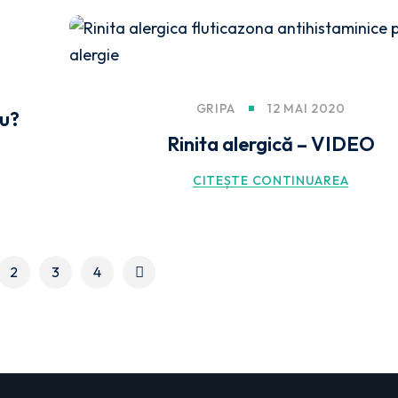
GRIPA
12 MAI 2020
iu?
Rinita alergică – VIDEO
CITEȘTE CONTINUAREA
2
3
4