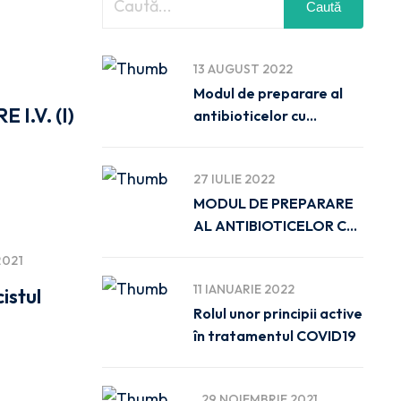
Caută
13 AUGUST 2022
Modul de preparare al
I.V. (I)
antibioticelor cu
administrare
27 IULIE 2022
MODUL DE PREPARARE
AL ANTIBIOTICELOR CU
ADMINISTRARE
2021
11 IANUARIE 2022
istul
Rolul unor principii active
în tratamentul COVID19
29 NOIEMBRIE 2021