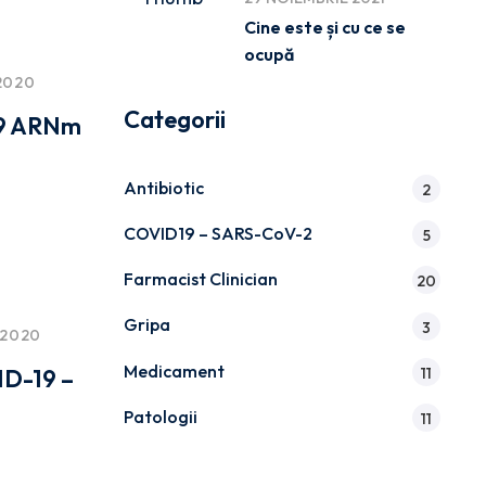
Cine este și cu ce se
ocupă
2020
Categorii
19 ARNm
Antibiotic
2
COVID19 – SARS-CoV-2
5
Farmacist Clinician
20
Gripa
3
 2020
Medicament
11
ID-19 –
Patologii
11