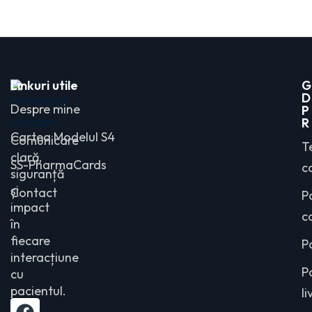
Linkuri utile
G
D
Despre mine
P
R
Cartea Modelul S4
Comunicare
T
clară,
SS-PharmaCards
co
siguranță
și
Contact
P
impact
c
în
fiecare
P
interacțiune
P
cu
pacientul.
li