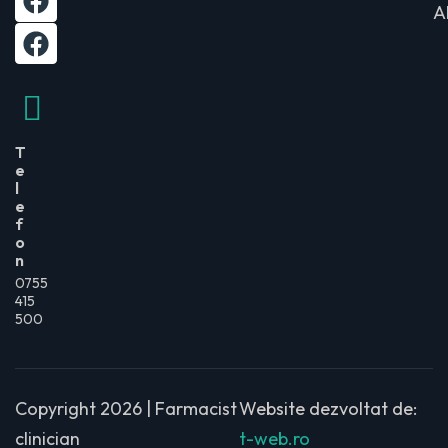
A
T
e
l
e
f
o
n
0755
415
500
Copyright 2026 | Farmacist
Website dezvoltat de:
clinician
t-web.ro