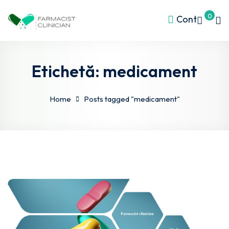
0
Cont
Etichetă:
medicament
Home
Posts tagged "medicament"
l S4
ds