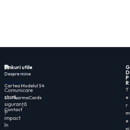
Linkuri utile
G
D
Despre mine
P
R
Cartea Modelul S4
T
Comunicare
clară,
e
SS-PharmaCards
siguranță
r
Contact
și
m
impact
e
în
ni