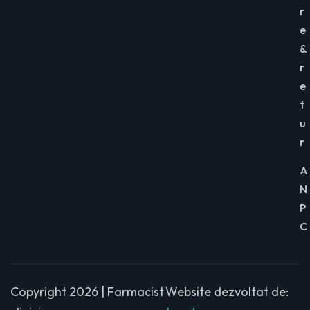
r
e
&
r
e
t
u
r
A
N
P
C
Copyright 2026 | Farmacist
Website dezvoltat de: