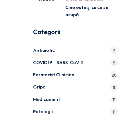
Cine este și cu ce se
ocupă
Categorii
Antibiotic
2
COVID19 – SARS-CoV-2
5
Farmacist Clinician
20
Gripa
3
Medicament
11
Patologii
11