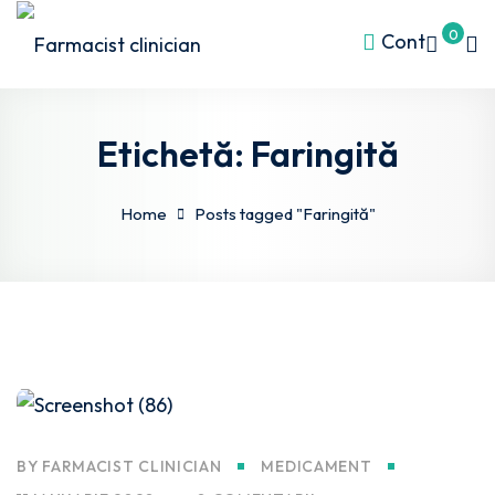
0
Cont
Etichetă:
Faringită
Home
Posts tagged "Faringită"
l S4
ds
BY
FARMACIST CLINICIAN
MEDICAMENT