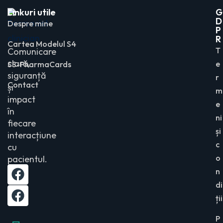
Linkuri utile
G
D
Despre mine
P
R
Cartea Modelul S4
T
Comunicare
clară,
e
SS-PharmaCards
siguranță
r
Contact
și
m
impact
e
în
ni
fiecare
și
interacțiune
c
cu
o
pacientul.
n
di
ții
P