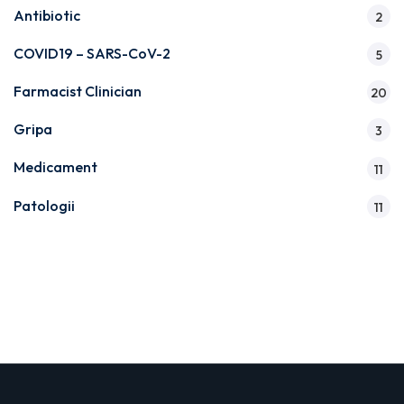
Antibiotic
2
COVID19 – SARS-CoV-2
5
Farmacist Clinician
20
Gripa
3
Medicament
11
Patologii
11